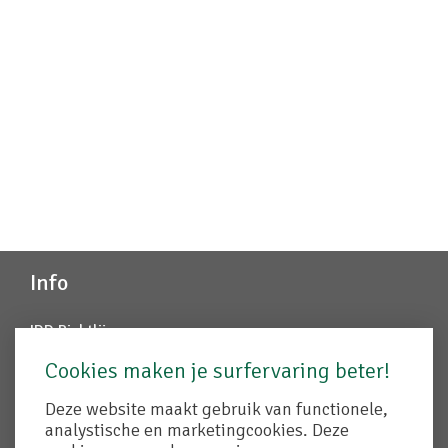
Info
IDD Richtlijn
Juridische info
Cookies maken je surfervaring beter!
Disclaimer
Cookiebeleid
Deze website maakt gebruik van functionele,
Remuneratiebeleid
analystische en marketingcookies. Deze
Created by Insucommerce