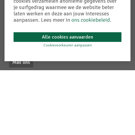
cookies verzamelen anonieme gegevens over
je surfgedrag waarmee we de website beter
laten werken en deze aan jouw interesses
Contact
aanpassen. Lees meer in
ons cookiebeleid.
T. 050 72 90 50
Alle cookies aanvaarden
F. 050 72 90 58
adegem@crelan.be
Cookievoorkeuren aanpassen
Mail ons
Gegevens
bvba Kantoor Chris Lambrecht
Verzekeringsmakelaar & bankagent
Adegem-dorp 64/0-01
9991 Adegem
FSMA 025984 A-B
Ondernemingsnr. 0437585509