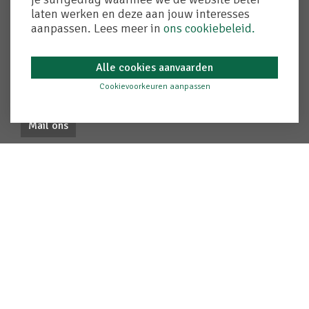
laten werken en deze aan jouw interesses
Contact
aanpassen. Lees meer in
ons cookiebeleid.
T. 050 72 90 50
Alle cookies aanvaarden
F. 050 72 90 58
adegem@crelan.be
Cookievoorkeuren aanpassen
Mail ons
Gegevens
bvba Kantoor Chris Lambrecht
Verzekeringsmakelaar & bankagent
Adegem-dorp 64/0-01
9991 Adegem
FSMA 025984 A-B
Ondernemingsnr. 0437585509