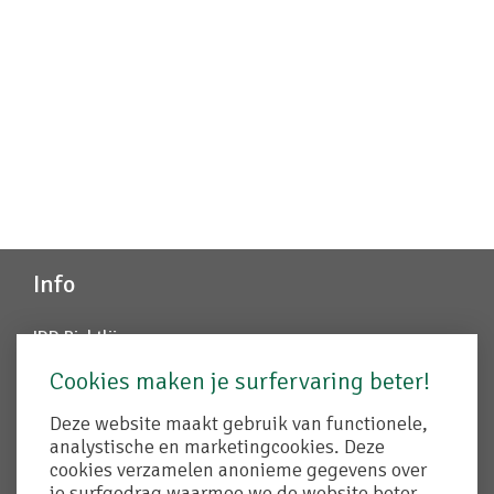
Info
IDD Richtlijn
Juridische info
Cookies maken je surfervaring beter!
Disclaimer
Cookiebeleid
Deze website maakt gebruik van functionele,
Remuneratiebeleid
analystische en marketingcookies. Deze
Created by Insucommerce
cookies verzamelen anonieme gegevens over
je surfgedrag waarmee we de website beter