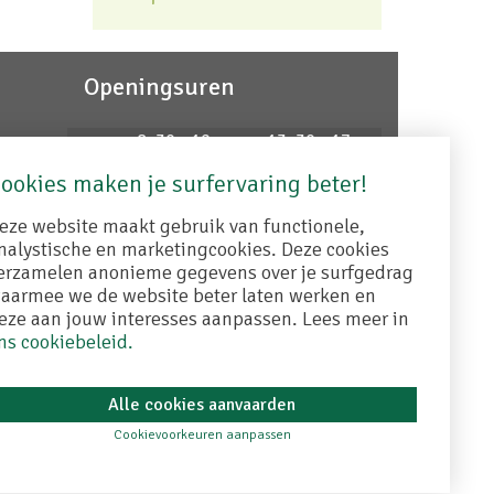
Openingsuren
ma
8u30 - 12u
13u30 - 17u
agent
di
8u30 - 12u
13u30 - 17u
ookies maken je surfervaring beter!
wo
8u30 - 12u
gesloten
do
8u30 - 12u
13u30 - 17u
eze website maakt gebruik van functionele,
vr
8u30 - 12u
13u30 - 17u
nalystische en marketingcookies. Deze cookies
9
erzamelen anonieme gegevens over je surfgedrag
Buiten de openingsuren op afspraak
aarmee we de website beter laten werken en
eze aan jouw interesses aanpassen. Lees meer in
Contacteer ons
ns cookiebeleid.
Alle cookies aanvaarden
Cookievoorkeuren aanpassen