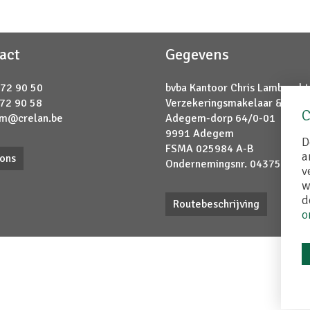
act
Gegevens
 72 90 50
bvba Kantoor Chris Lambrecht
 72 90 58
Verzekeringsmakelaar & bank
C
m@crelan.be
Adegem-dorp 64/0-01
9991 Adegem
D
FSMA 025984 A-B
a
 ons
Ondernemingsnr. 043758550
v
w
d
Routebeschrijving
o