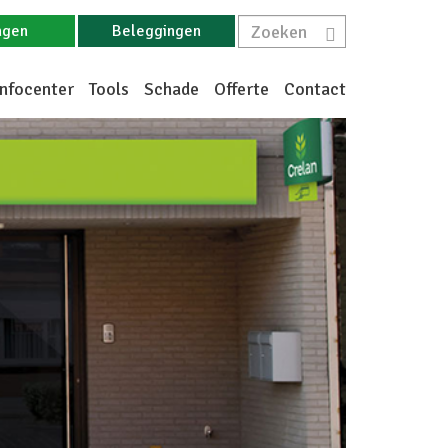
ngen
Beleggingen
Infocenter
Tools
Schade
Offerte
Contact