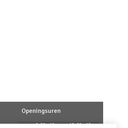
Openingsuren
ma
8u30 - 12u
13u30 - 17u