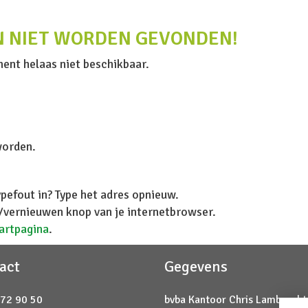
ON NIET WORDEN GEVONDEN!
ent helaas niet beschikbaar.
worden.
ypefout in? Type het adres opnieuw.
d/vernieuwen knop van je internetbrowser.
tartpagina
.
act
Gegevens
 72 90 50
bvba Kantoor Chris Lambrecht