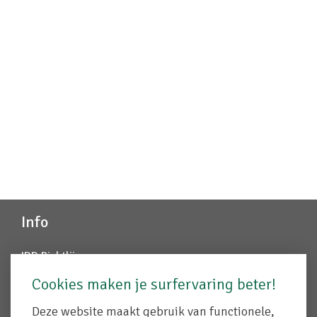
Info
IDD Richtlijn
Juridische info
Cookies maken je surfervaring beter!
Disclaimer
Cookiebeleid
Deze website maakt gebruik van functionele,