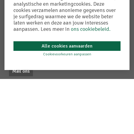
Remuneratiebeleid
analystische en marketingcookies. Deze
Created by Insucommerce
cookies verzamelen anonieme gegevens over
je surfgedrag waarmee we de website beter
laten werken en deze aan jouw interesses
Contact
aanpassen. Lees meer in
ons cookiebeleid.
T. 050 72 90 50
Alle cookies aanvaarden
F. 050 72 90 58
adegem@crelan.be
Cookievoorkeuren aanpassen
Mail ons
Gegevens
bvba Kantoor Chris Lambrecht
Verzekeringsmakelaar & bankagent
Adegem-dorp 64/0-01
9991 Adegem