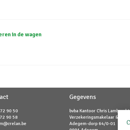
eren in de wagen
act
Gegevens
 72 90 50
bvba Kantoor Chris Lambrecht
 72 90 58
Verzekeringsmakelaar & bank
C
m@crelan.be
Adegem-dorp 64/0-01