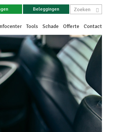
ngen
Beleggingen
Infocenter
Tools
Schade
Offerte
Contact