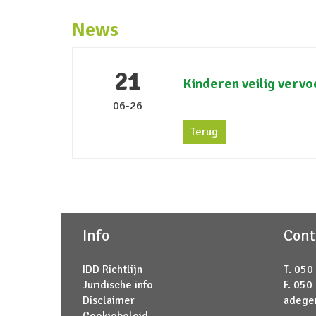
News
21
Kinderen veilig vervo
06-26
Terug
Info
Cont
IDD Richtlijn
T. 050
Juridische info
F. 050
Disclaimer
adege