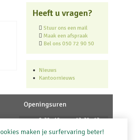
Heeft u vragen?
Stuur ons een mail
Maak een afspraak
Bel ons 050 72 90 50
Nieuws
Kantoornieuws
Openingsuren
ma
8u30 - 12u
13u30 - 17u
agent
di
8u30 - 12u
13u30 - 17u
ookies maken je surfervaring beter!
wo
8u30 - 12u
gesloten