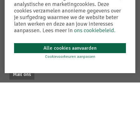
Remuneratiebeleid
analystische en marketingcookies. Deze
Created by Insucommerce
cookies verzamelen anonieme gegevens over
je surfgedrag waarmee we de website beter
laten werken en deze aan jouw interesses
Contact
aanpassen. Lees meer in
ons cookiebeleid.
T. 050 72 90 50
Alle cookies aanvaarden
F. 050 72 90 58
adegem@crelan.be
Cookievoorkeuren aanpassen
Mail ons
Gegevens
bvba Kantoor Chris Lambrecht
Verzekeringsmakelaar & bankagent
Adegem-dorp 64/0-01
9991 Adegem