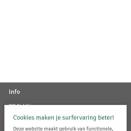
Info
IDD Richtlijn
Juridische info
Cookies maken je surfervaring beter!
Disclaimer
Cookiebeleid
Deze website maakt gebruik van functionele,